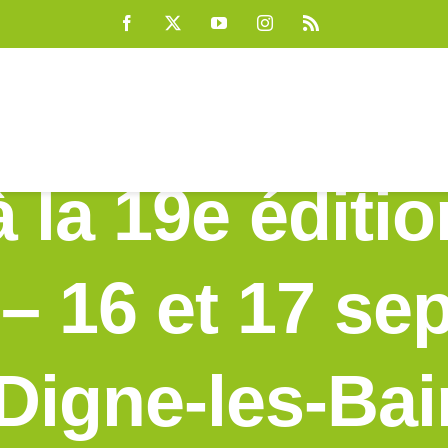
Facebook
X
YouTube
Instagram
Rss
à la 19e éditio
– 16 et 17 s
Digne-les-Ba