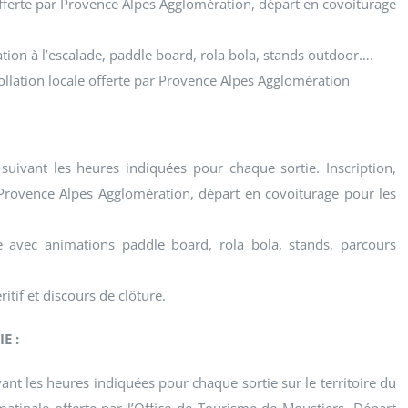
 offerte par Provence Alpes Agglomération, départ en covoiturage
ation à l’escalade, paddle board, rola bola, stands outdoor….
ollation locale offerte par Provence Alpes Agglomération
uivant les heures indiquées pour chaque sortie. Inscription,
r Provence Alpes Agglomération, départ en covoiturage pour les
 avec animations paddle board, rola bola, stands, parcours
itif et discours de clôture.
E :
vant les heures indiquées pour chaque sortie sur le territoire du
 matinale offerte par l’Office de Tourisme de Moustiers. Départ