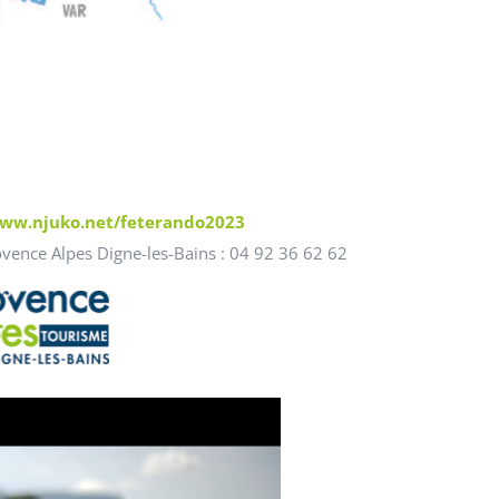
www.njuko.net/feterando2023
ovence Alpes Digne-les-Bains : 04 92 36 62 62