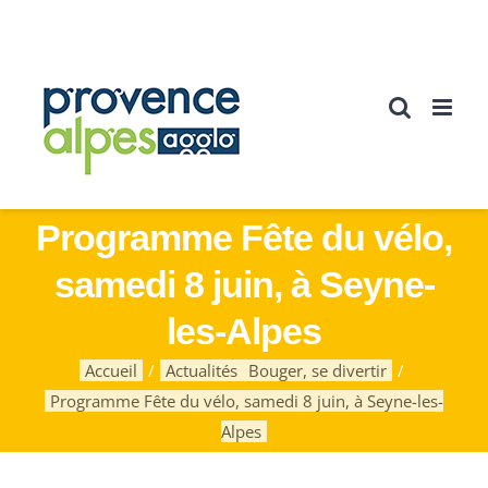
Passer
au
contenu
Programme Fête du vélo,
samedi 8 juin, à Seyne-
les-Alpes
Accueil
Actualités
Bouger, se divertir
Programme Fête du vélo, samedi 8 juin, à Seyne-les-
Alpes