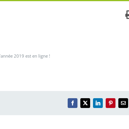
’année 2019 est en ligne !
Facebook
X
LinkedIn
Pinterest
Em