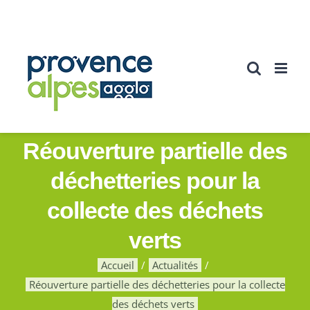
Passer
au
contenu
Réouverture partielle des
déchetteries pour la
collecte des déchets
verts
Accueil
Actualités
Réouverture partielle des déchetteries pour la collecte
des déchets verts