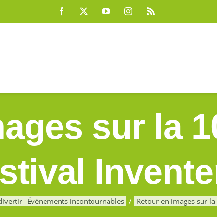
Facebook
X
YouTube
Instagram
Rss
ages sur la 1
stival Invente
ivertir
Événements incontournables
Retour en images sur la 