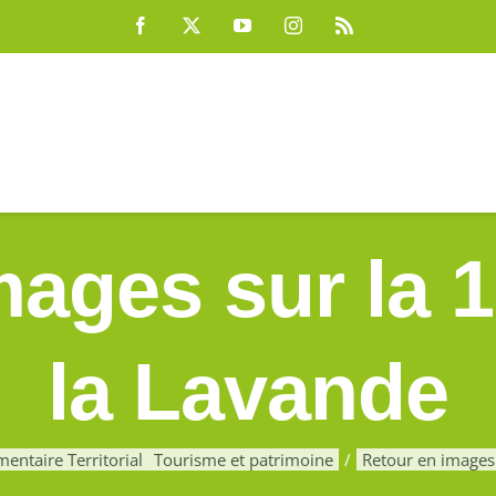
Facebook
X
YouTube
Instagram
Rss
mages sur la 1
la Lavande
mentaire Territorial
Tourisme et patrimoine
Retour en images 