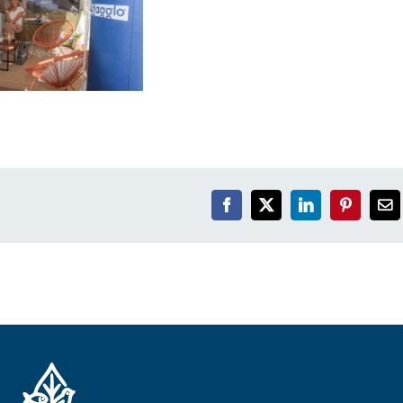
Facebook
X
LinkedIn
Pinterest
Em