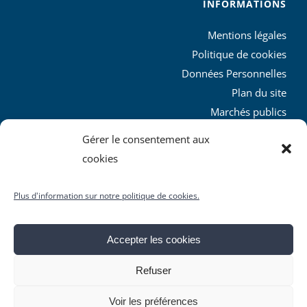
INFORMATIONS
Mentions légales
Politique de cookies
Données Personnelles
Plan du site
Marchés publics
Charte graphique
Gérer le consentement aux
L’agglo recrute
cookies
Plus d'information sur notre politique de cookies.
Accepter les cookies
© Copyright
2026 | Produit par le
SICTIAM
| Tous droits
Refuser
réservés
Facebook
X
YouTube
Instagram
Rss
Voir les préférences