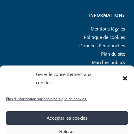
INFORMATIONS
Mentions légales
Politique de cookies
Données Personnelles
Plan du site
Marchés publics
Charte graphique
Gérer le consentement aux
L’agglo recrute
cookies
Plus d'information sur notre politique de cookies.
Accepter les cookies
© Copyright
2026 | Produit par le
SICTIAM
| Tous droits
Refuser
réservés