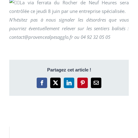
La via ferrata du Rocher de Neuf Heures sera
contrôlée ce jeudi 8 juin par une entreprise spécialisée.
N’hésitez pas à nous signaler les désordres que vous
pourriez éventuellement relever sur les sentiers balisés :
contact@provencealpesagglo.fr ou 04 92 32 05 05
Partagez cet article !
Facebook
X
LinkedIn
Pinterest
Email