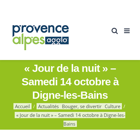
Passer
au
contenu
« Jour de la nuit » –
Samedi 14 octobre à
Digne-les-Bains
Accueil
Actualités
Bouger, se divertir
Culture
« Jour de la nuit » – Samedi 14 octobre à Digne-les-
Bains