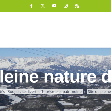
Facebook
X
YouTube
Instagram
Rss
pleine nature 
ités
Bouger, se divertir
Tourisme et patrimoine
Site de plein