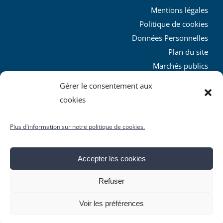
Mentions légales
Politique de cookies
Données Personnelles
Plan du site
Marchés publics
Charte graphique
Gérer le consentement aux
L’agglo recrute
cookies
Plus d'information sur notre politique de cookies.
Accepter les cookies
© Copyright
2026 | Produit par le
SICTIAM
| Tous droits
Refuser
réservés
Facebook
X
YouTube
Instagram
Rss
Voir les préférences