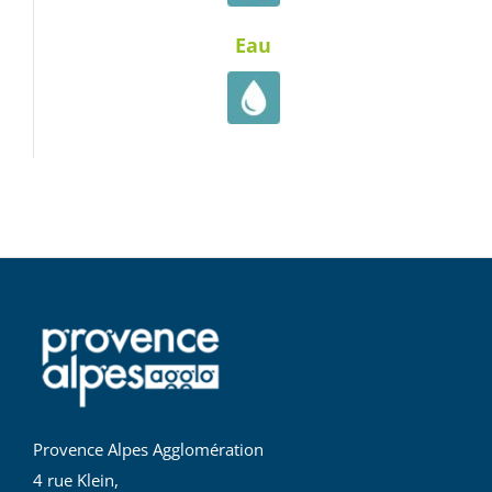
Eau
Provence Alpes Agglomération
4 rue Klein,