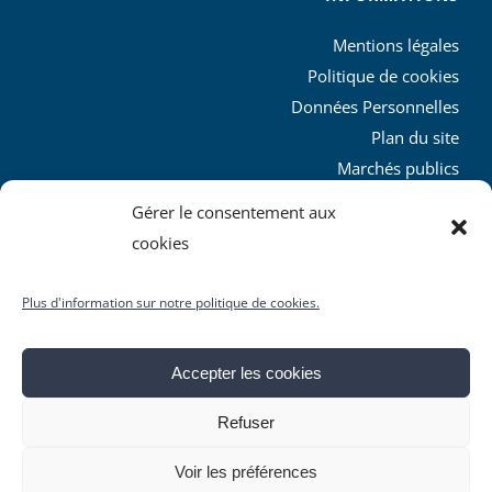
Mentions légales
Politique de cookies
Données Personnelles
Plan du site
Marchés publics
Charte graphique
Gérer le consentement aux
L’agglo recrute
cookies
Plus d'information sur notre politique de cookies.
Accepter les cookies
© Copyright
2026 | Produit par le
SICTIAM
| Tous droits
Refuser
réservés
Facebook
X
YouTube
Instagram
Rss
Voir les préférences