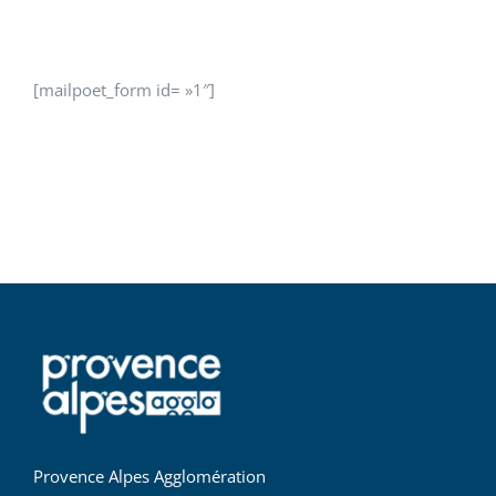
[mailpoet_form id= »1″]
Provence Alpes Agglomération