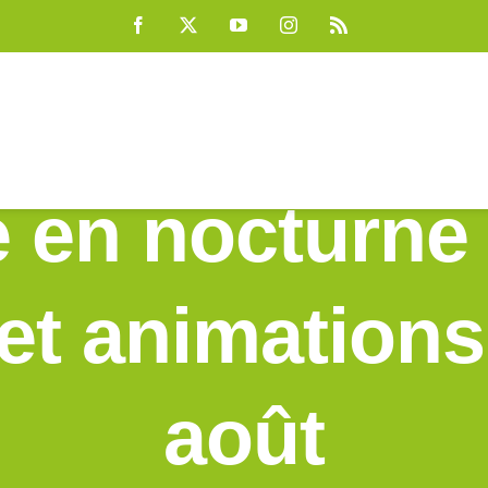
Facebook
X
YouTube
Instagram
Rss
e en nocturne
t animations
août