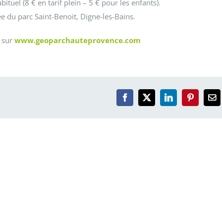
ituel (8 € en tarif plein – 5 € pour les enfants).
du parc Saint-Benoit, Digne-les-Bains.
 sur
www.geoparchauteprovence.com
Facebook
X
LinkedIn
Pinterest
Em