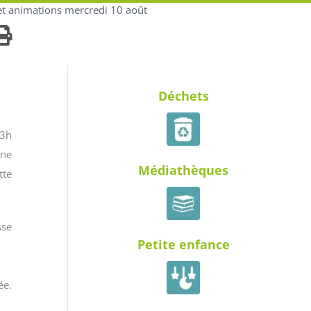
t animations mercredi 10 août
Déchets
23h
une
Médiathèques
tte
sse
Petite enfance
ée.