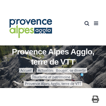
Passer
au
contenu
Provence Alpes Agglo,
terre de VTT
Accueil
Actualités
Bouger, se divertir
Tourisme et patrimoine
Provence Alpes Agglo, terre de VTT