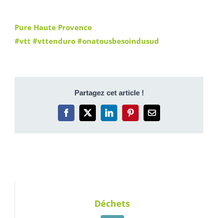
Pure Haute Provence
#vtt
#vttenduro
#onatousbesoindusud
Partagez cet article !
Facebook
X
LinkedIn
Pinterest
Email
Déchets