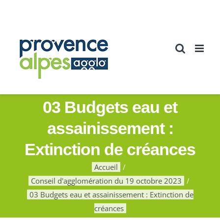
Passer
au
contenu
03 Budgets eau et
assainissement :
Extinction de créances
Accueil
Conseil d'agglomération du 19 octobre 2023
03 Budgets eau et assainissement : Extinction de
créances