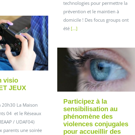
technologies pour permettre la
prévention et le maintien à
domicile ! Des focus groups ont
été
[...]
 visio
ET JEUX
Participez à la
 à 20h30 La Maison
sensibilisation au
nts 04 et le Réseaux
phénomène des
(REAAP / UDAF04)
violences conjugales
x parents une soirée
pour accueillir des