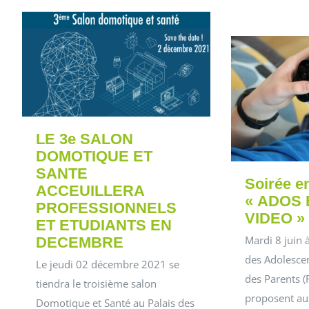
LE 3e SALON
DOMOTIQUE ET
SANTE
Soirée en
ACCEUILLERA
« ADOS 
PROFESSIONNELS
VIDEO »
ET ETUDIANTS EN
Mardi 8 juin
DECEMBRE
des Adolesce
Le jeudi 02 décembre 2021 se
des Parents 
tiendra le troisième salon
proposent au
Domotique et Santé au Palais des