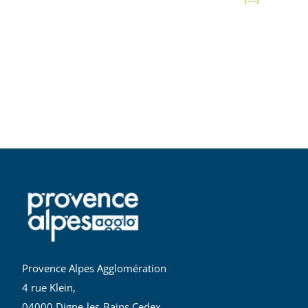
Provence Alpes Agglomération
4 rue Klein,
04000 Digne-les-Bains Cedex