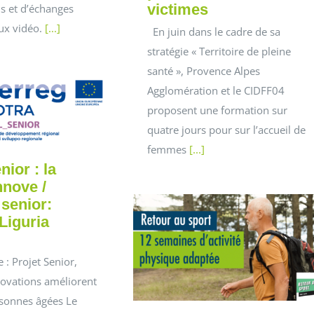
victimes
s et d’échanges
ux vidéo.
[...]
En juin dans le cadre de sa
stratégie « Territoire de pleine
santé », Provence Alpes
Agglomération et le CIDFF04
proposent une formation sur
quatre jours pour sur l’accueil de
femmes
[...]
nior : la
nnove /
 senior:
Liguria
 : Projet Senior,
novations améliorent
rsonnes âgées Le