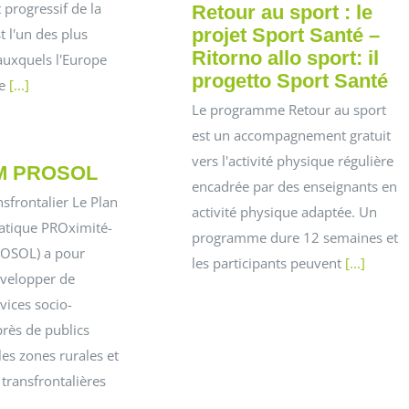
 progressif de la
Retour au sport : le
projet Sport Santé –
t l'un des plus
Ritorno allo sport: il
auxquels l'Europe
progetto Sport Santé
ée
[...]
Le programme Retour au sport
est un accompagnement gratuit
vers l'activité physique régulière
EM PROSOL
encadrée par des enseignants en
nsfrontalier Le Plan
activité physique adaptée. Un
atique PROximité-
programme dure 12 semaines et
ROSOL) a pour
les participants peuvent
[...]
évelopper de
vices socio-
près de publics
les zones rurales et
transfrontalières